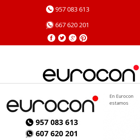
957 083 613
667 620 201
Adaptar a Personas impedidas en Córdoba
En Eurocon
estamos