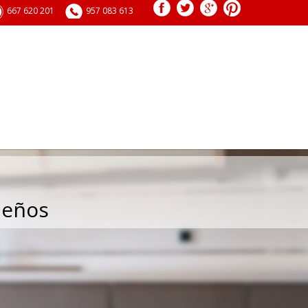
667 620 201
957 083 613
ÍA
SERVICIOS
BLOG
ueños